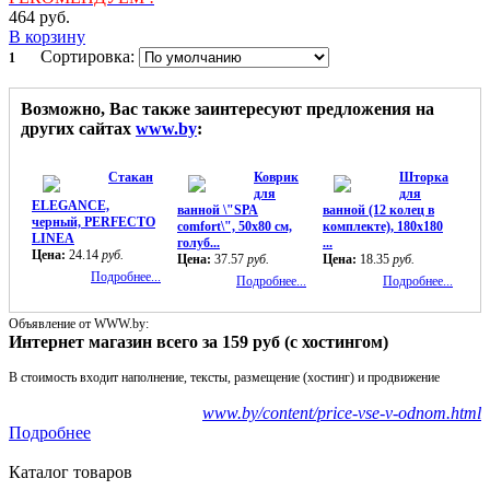
464
руб.
В корзину
Сортировка:
1
Возможно, Вас также заинтересуют предложения на
других сайтах
www.by
:
Стакан
Коврик
Шторка
для
для
ELEGANCE,
ванной \"SPA
ванной (12 колец в
черный, PERFECTO
comfort\", 50x80 см,
комплекте), 180x180
LINEA
голуб...
...
Цена:
24.14
руб.
Цена:
37.57
руб.
Цена:
18.35
руб.
Подробнее...
Подробнее...
Подробнее...
Объявление от WWW.by:
Интернет магазин всего за 159 руб (с хостингом)
В стоимость входит наполнение, тексты, размещение (хостинг) и продвижение
www.by/content/price-vse-v-odnom.html
Подробнее
Каталог товаров