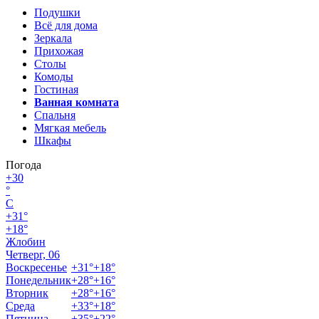
Подушки
Всё для дома
Зеркала
Прихожая
Столы
Комоды
Гостиная
Ванная комната
Спальня
Мягкая мебель
Шкафы
Погода
+
30
°
C
+
31°
+
18°
Жлобин
Четверг, 06
Воскресенье
+
31°
+
18°
Понедельник
+
28°
+
16°
Вторник
+
28°
+
16°
Среда
+
33°
+
18°
Пятница
+
35°
+
22°