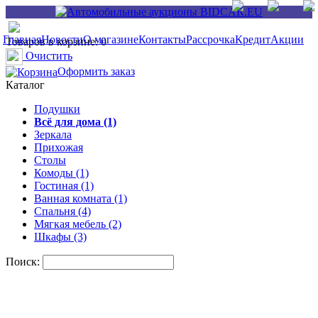
Главная
Новости
О магазине
Контакты
Рассрочка
Кредит
Акции
Товаров в корзине: 0
Очистить
Оформить заказ
Каталог
Подушки
Всё для дома (1)
Зеркала
Прихожая
Столы
Комоды (1)
Гостиная (1)
Ванная комната (1)
Спальня (4)
Мягкая мебель (2)
Шкафы (3)
Поиск: