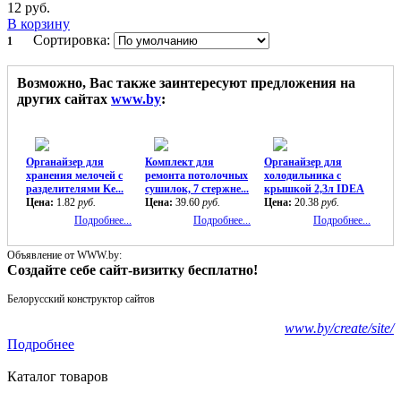
12
руб.
В корзину
Сортировка:
1
Возможно, Вас также заинтересуют предложения на
других сайтах
www.by
:
Органайзер для
Комплект для
Органайзер для
хранения мелочей с
ремонта потолочных
холодильника с
разделителями Ke...
сушилок, 7 стержне...
крышкой 2,3л IDEA
Цена:
1.82
руб.
Цена:
39.60
руб.
Цена:
20.38
руб.
Подробнее...
Подробнее...
Подробнее...
Объявление от WWW.by:
Создайте себе сайт-визитку бесплатно!
Белорусский конструктор сайтов
www.by/create/site/
Подробнее
Каталог товаров