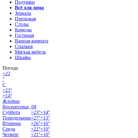
Подушки
Всё для дома
Зеркала
Прихожая
Столы
Комоды
Гостиная
Ванная комната
Спальня
Мягкая мебель
Шкафы
Погода
+
22
°
C
+
23°
+
14°
Жлобин
Воскресенье, 09
Суббота
+
23°
+
14°
Понедельник
+
27°
+
13°
Вторник
+
26°
+
16°
Среда
+
22°
+
10°
Четверг
+
21°
+
10°