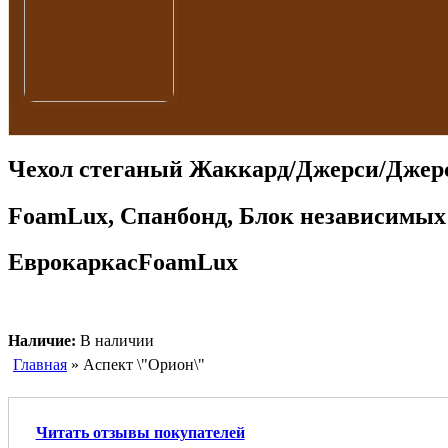
Чехол стеганый Жаккард/Джерси/Джер
FoamLux, Спанбонд, Блок независимых
ЕврокаркасFoamLux
Наличие:
В наличии
Главная
» Аспект \"Орион\"
Читать отзывы покупателей