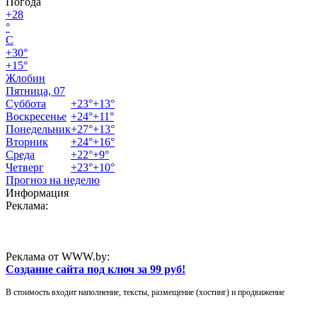
Погода
+
28
°
C
+
30°
+
15°
Жлобин
Пятница, 07
Суббота
+
23°
+
13°
Воскресенье
+
24°
+
11°
Понедельник
+
27°
+
13°
Вторник
+
24°
+
16°
Среда
+
22°
+
9°
Четверг
+
23°
+
10°
Прогноз на неделю
Информация
Реклама:
Реклама от WWW.by:
Создание сайта под ключ за 99 руб!
В стоимость входит наполнение, тексты, размещение (хостинг) и продвижение