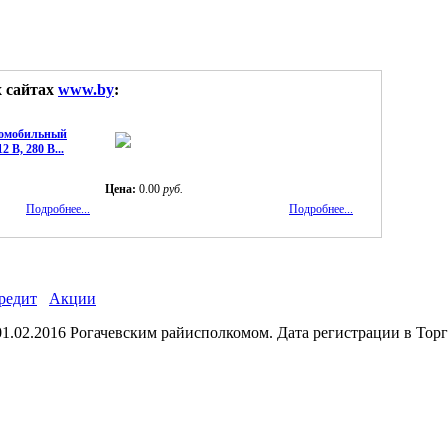
х сайтах
www.by
:
томобильный
 В, 280 В...
Цена:
0.00
руб.
Подробнее...
Подробнее...
редит
Акции
02.2016 Рогачевским райисполкомом. Дата регистрации в Торго