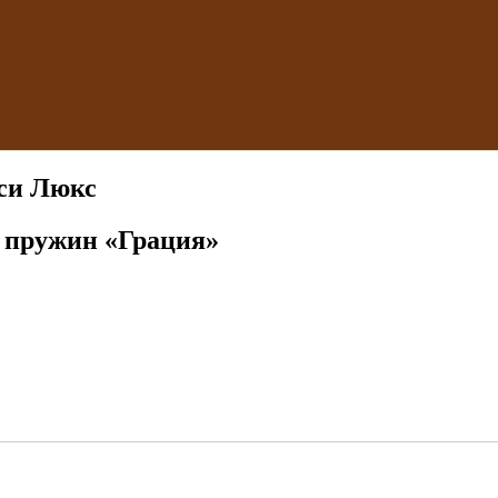
си Люкс
 пружин «Грация»