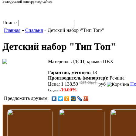
Белорусский конструктор сайтов
Поиск:
Главная
»
Спальня
» Детский набор \"Тип Топ\"
Детский набор "Тип Топ"
Материал: ЛДСП, кромка ПВХ
Гарантия, месяцев:
18
Производитель (импортер):
Речица
1265.00руб.
Цена: 1 138,50
руб
Не
-10.00%
Скидка
Предложить друзьям: