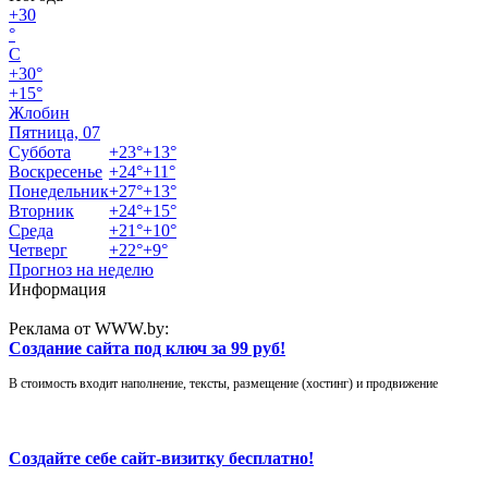
+
30
°
C
+
30°
+
15°
Жлобин
Пятница, 07
Суббота
+
23°
+
13°
Воскресенье
+
24°
+
11°
Понедельник
+
27°
+
13°
Вторник
+
24°
+
15°
Среда
+
21°
+
10°
Четверг
+
22°
+
9°
Прогноз на неделю
Информация
Реклама от WWW.by:
Создание сайта под ключ за 99 руб!
В стоимость входит наполнение, тексты, размещение (хостинг) и продвижение
Создайте себе сайт-визитку бесплатно!