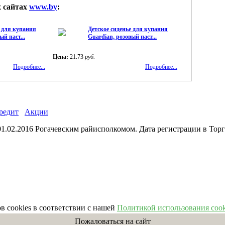
х сайтах
www.by
:
е для купания
Детское сиденье для купания
ый паст...
Guardian, розовый паст...
Цена:
21.73
руб.
Подробнее...
Подробнее...
редит
Акции
02.2016 Рогачевским райисполкомом. Дата регистрации в Торго
в cookies в соответствии с нашей
Политикой использования cook
Пожаловаться на сайт