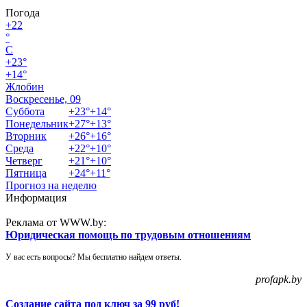
Погода
+
22
°
C
+
23°
+
14°
Жлобин
Воскресенье, 09
Суббота
+
23°
+
14°
Понедельник
+
27°
+
13°
Вторник
+
26°
+
16°
Среда
+
22°
+
10°
Четверг
+
21°
+
10°
Пятница
+
24°
+
11°
Прогноз на неделю
Информация
Реклама от WWW.by:
Юридическая помощь по трудовым отношениям
У вас есть вопросы? Мы бесплатно найдем ответы.
profapk.by
Создание сайта под ключ за 99 руб!