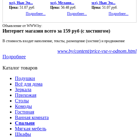
мл), Нью Эм...
мл), Мелани...
мл), Нью Эм...
Цена:
51.07
руб.
Цена:
56.48
руб.
Цена:
51.07
руб.
Подробнее...
Подробнее...
Подробнее...
Объявление от WWW.by:
Интернет магазин всего за 159 руб (с хостингом)
В стоимость входит наполнение, тексты, размещение (хостинг) и продвижение
www.by/content/price-vse-v-odnom.html
Подробнее
Каталог товаров
Подушки
Всё для дома
Зеркала
Прихожая
Столы
Комоды
Гостиная
Ванная комната
Спальня
Мягкая мебель
Шкафы