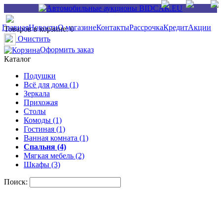
Главная
Новости
О магазине
Контакты
Рассрочка
Кредит
Акции
Товаров в корзине: 0
Очистить
Оформить заказ
Каталог
Подушки
Всё для дома (1)
Зеркала
Прихожая
Столы
Комоды (1)
Гостиная (1)
Ванная комната (1)
Спальня (4)
Мягкая мебель (2)
Шкафы (3)
Поиск: