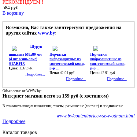
РЕКОМЕНДУЕМ !
584
руб.
В корзину
Возможно, Вас также заинтересуют предложения на
других сайтах
www.by
:
Шуруп-
шпилька М8х80 мм
Перчатки
Перчатки
(4 шт в зип-локе)
виброзащитные из
виброзащитные из
STARFIX
синтетической кожи,
синтетической кожи,
Цена:
1.37
руб.
р-р ...
р-р ...
Цена:
42.91
руб.
Цена:
42.91
руб.
Подробнее...
Подробнее...
Подробнее...
Объявление от WWW.by:
Интернет магазин всего за 159 руб (с хостингом)
В стоимость входит наполнение, тексты, размещение (хостинг) и продвижение
www.by/content/price-vse-v-odnom.html
Подробнее
Каталог товаров