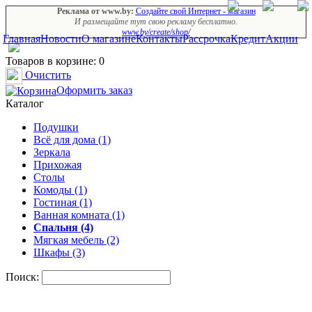
Реклама от www.by:
Создайте свой Интернет - магазин
И размещайте тут свою рекламу бесплатно.
www.by/create/shop/
Главная
Новости
О магазине
Контакты
Рассрочка
Кредит
Акции
Товаров в корзине: 0
Очистить
Оформить заказ
Каталог
Подушки
Всё для дома (1)
Зеркала
Прихожая
Столы
Комоды (1)
Гостиная (1)
Ванная комната (1)
Спальня (4)
Мягкая мебель (2)
Шкафы (3)
Поиск: