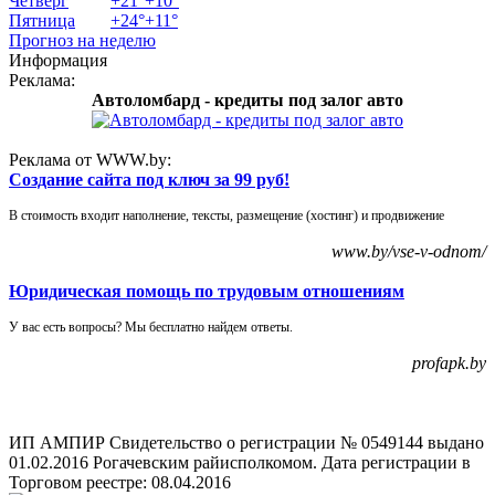
Четверг
+
21°
+
10°
Пятница
+
24°
+
11°
Прогноз на неделю
Информация
Реклама:
Автоломбард - кредиты под залог авто
Реклама от WWW.by:
Создание сайта под ключ за 99 руб!
В стоимость входит наполнение, тексты, размещение (хостинг) и продвижение
www.by/vse-v-odnom/
Юридическая помощь по трудовым отношениям
У вас есть вопросы? Мы бесплатно найдем ответы.
profapk.by
ИП АМПИР Свидетельство о регистрации № 0549144 выдано
01.02.2016 Рогачевским райисполкомом. Дата регистрации в
Торговом реестре: 08.04.2016