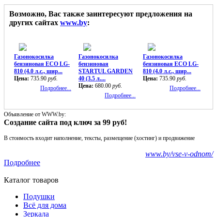
Возможно, Вас также заинтересуют предложения на
других сайтах
www.by
:
Газонокосилка
Газонокосилка
Газонокосилка
бензиновая ECO LG-
бензиновая
бензиновая ECO LG-
810 (4.0 л.с., шир...
STARTUL GARDEN
810 (4.0 л.с., шир...
Цена:
735.90
руб.
40 (3.5 л....
Цена:
735.90
руб.
Цена:
680.00
руб.
Подробнее...
Подробнее...
Подробнее...
Объявление от WWW.by:
Создание сайта под ключ за 99 руб!
В стоимость входит наполнение, тексты, размещение (хостинг) и продвижение
www.by/vse-v-odnom/
Подробнее
Каталог товаров
Подушки
Всё для дома
Зеркала