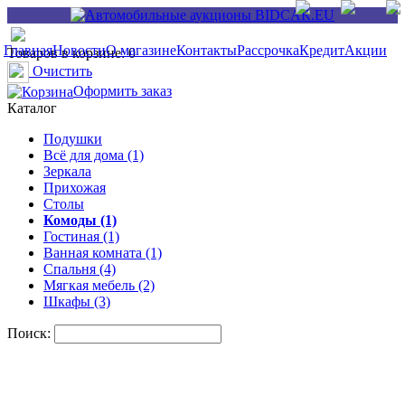
Главная
Новости
О магазине
Контакты
Рассрочка
Кредит
Акции
Товаров в корзине: 0
Очистить
Оформить заказ
Каталог
Подушки
Всё для дома (1)
Зеркала
Прихожая
Столы
Комоды (1)
Гостиная (1)
Ванная комната (1)
Спальня (4)
Мягкая мебель (2)
Шкафы (3)
Поиск: