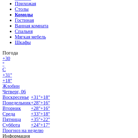
Прихожая
Столы
Комоды
Гостиная
Ванная комната
Спальня
Мягкая мебель
Шкафы
Погода
+
30
°
C
+
31°
+
18°
Жлобин
Четверг, 06
Воскресенье
+
31°
+
18°
Понедельник
+
28°
+
16°
Вторник
+
28°
+
16°
Среда
+
33°
+
18°
Пятница
+
35°
+
22°
Суббота
+
24°
+
17°
Прогноз на неделю
Информация