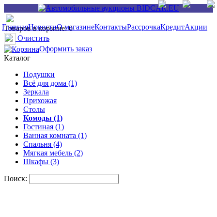
Главная
Новости
О магазине
Контакты
Рассрочка
Кредит
Акции
Товаров в корзине: 0
Очистить
Оформить заказ
Каталог
Подушки
Всё для дома (1)
Зеркала
Прихожая
Столы
Комоды (1)
Гостиная (1)
Ванная комната (1)
Спальня (4)
Мягкая мебель (2)
Шкафы (3)
Поиск: