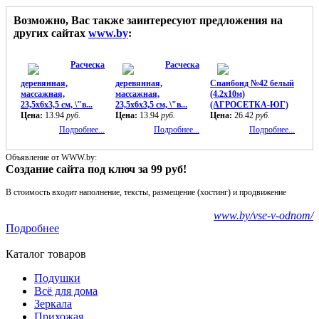
Возможно, Вас также заинтересуют предложения на
других сайтах
www.by
:
Расческа
Расческа
деревянная,
деревянная,
Спанбонд №42 белый
массажная,
массажная,
(4.2x10м)
23,5х6х3,5 см, \"в...
23,5х6х3,5 см, \"в...
(АГРОСЕТКА-ЮГ)
Цена:
13.94
руб.
Цена:
13.94
руб.
Цена:
26.42
руб.
Подробнее...
Подробнее...
Подробнее...
Объявление от WWW.by:
Создание сайта под ключ за 99 руб!
В стоимость входит наполнение, тексты, размещение (хостинг) и продвижение
www.by/vse-v-odnom/
Подробнее
Каталог товаров
Подушки
Всё для дома
Зеркала
Прихожая