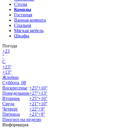
Столы
Комоды
Гостиная
Ванная комната
Спальня
Мягкая мебель
Шкафы
Погода
+
23
°
C
+
23°
+
13°
Жлобин
Суббота, 08
Воскресенье
+
25°
+
10°
Понедельник
+
27°
+
13°
Вторник
+
25°
+
16°
Среда
+
21°
+
10°
Четверг
+
22°
+
9°
Пятница
+
23°
+
9°
Прогноз на неделю
Информация