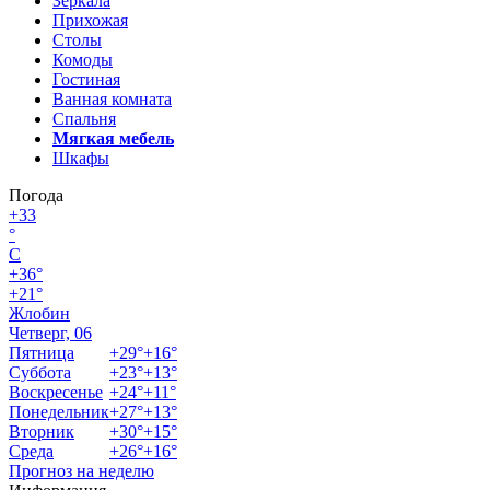
Зеркала
Прихожая
Столы
Комоды
Гостиная
Ванная комната
Спальня
Мягкая мебель
Шкафы
Погода
+
33
°
C
+
36°
+
21°
Жлобин
Четверг, 06
Пятница
+
29°
+
16°
Суббота
+
23°
+
13°
Воскресенье
+
24°
+
11°
Понедельник
+
27°
+
13°
Вторник
+
30°
+
15°
Среда
+
26°
+
16°
Прогноз на неделю