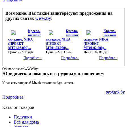
Возможно, Вас также заинтересуют предложения на
других сайтах
www.by
:
Кресло-
Кресло-
Кресло-
шезлонг
шезлонг
шезлонг
складное, NIKA
складное, NIKA
складное, NIKA
(ПРОЕКТ
(ПРОЕКТ
(ПРОЕКТ
МТ01.03.000)...
МТ01.03.000)...
МТ01.02.000)...
Цена:
227.03
руб.
Цена:
227.03
руб.
Цена:
187.81
руб.
Подробнее...
Подробнее...
Подробнее...
Объявление от WWW.by:
Юридическая помощь по трудовым отношениям
У вас есть вопросы? Мы бесплатно найдем ответы.
profapk.by
Подробнее
Каталог товаров
Подушки
Всё для дома