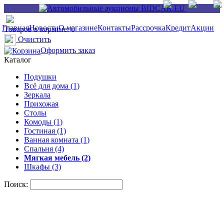
Главная
Новости
О магазине
Контакты
Рассрочка
Кредит
Акции
Товаров в корзине: 0
Очистить
Оформить заказ
Каталог
Подушки
Всё для дома (1)
Зеркала
Прихожая
Столы
Комоды (1)
Гостиная (1)
Ванная комната (1)
Спальня (4)
Мягкая мебель (2)
Шкафы (3)
Поиск: