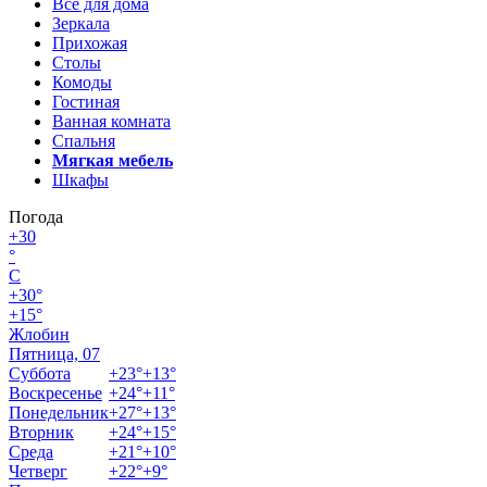
Всё для дома
Зеркала
Прихожая
Столы
Комоды
Гостиная
Ванная комната
Спальня
Мягкая мебель
Шкафы
Погода
+
30
°
C
+
30°
+
15°
Жлобин
Пятница, 07
Суббота
+
23°
+
13°
Воскресенье
+
24°
+
11°
Понедельник
+
27°
+
13°
Вторник
+
24°
+
15°
Среда
+
21°
+
10°
Четверг
+
22°
+
9°