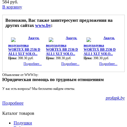
584
руб.
В корзину
Возможно, Вас также заинтересуют предложения на
других сайтах
www.by
:
Аккум.
Аккум.
Аккум.
воздуходувка
воздуходувка
воздуходувка
WORTEX BB 2536 D
WORTEX BB 2536 D
WORTEX BB 2536 D
ALL1 XLT SOLO...
ALL1 XLT SOLO...
ALL1 XLT SOLO...
Цена:
398.30
руб.
Цена:
398.30
руб.
Цена:
398.30
руб.
Подробнее...
Подробнее...
Подробнее...
Объявление от WWW.by:
Юридическая помощь по трудовым отношениям
У вас есть вопросы? Мы бесплатно найдем ответы.
profapk.by
Подробнее
Каталог товаров
Подушки