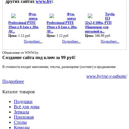
других сайтах
www.by
:
Фум-
Фум-
Труба
лента
лента
ПЭ
Professional PTFE
Professional PTFE
32х2,4 100м, РТП
19мм х 0,1мм х 20м,
19мм х 0,1мм х 20м,
(Напорная для
AV...
AV...
питьевой в...
Цена:
1.12
руб.
Цена:
1.12
руб.
Цена:
346.99
руб.
Подробнее...
Подробнее...
Подробнее...
Объявление от WWW.by:
Создание сайта под ключ за 99 руб!
В стоимость входит наполнение, тексты, размещение (хостинг) и продвижение
www.by/vse-v-odnom/
Подробнее
Каталог товаров
Подушки
Всё для дома
Зеркала
Прихожая
Столы
Комоды