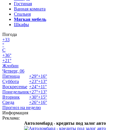
Гостиная
Ванная комната
Спальня
Мягкая мебель
Шкафы
Погода
+
33
°
C
+
36°
+
21°
Жлобин
Четверг, 06
Пятница
+
29°
+
16°
Суббота
+
23°
+
13°
Воскресенье
+
24°
+
11°
Понедельник
+
27°
+
13°
Вторник
+
30°
+
15°
Среда
+
26°
+
16°
Прогноз на неделю
Информация
Реклама:
Автоломбард - кредиты под залог авто