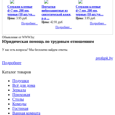
Стержни клеевые
Перчатки
Стержни клеевые
d=7 мм, 200 мм,
виброзащитные из
d=7 мм, 200 мм,
черные (10 шт./уп....
синтетической кожи,
черные (10 шт./уп....
Цена:
3.95
руб.
р-р ...
Цена:
3.95
руб.
Цена:
42.91
руб.
Подробнее...
Подробнее...
Подробнее...
Объявление от WWW.by:
Юридическая помощь по трудовым отношениям
У вас есть вопросы? Мы бесплатно найдем ответы.
profapk.by
Подробнее
Каталог товаров
Подушки
Всё для дома
Зеркала
Прихожая
Столы
Комоды
Гостиная
Ванная комната