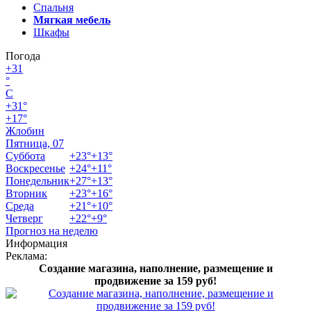
Спальня
Мягкая мебель
Шкафы
Погода
+
31
°
C
+
31°
+
17°
Жлобин
Пятница, 07
Суббота
+
23°
+
13°
Воскресенье
+
24°
+
11°
Понедельник
+
27°
+
13°
Вторник
+
23°
+
16°
Среда
+
21°
+
10°
Четверг
+
22°
+
9°
Прогноз на неделю
Информация
Реклама:
Создание магазина, наполнение, размещение и
продвижение за 159 руб!