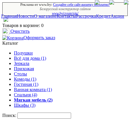
Реклама от www.by:
Создайте себе сайт-визитку бесплатно!
Белорусский конструктор сайтов
www.by/create/site/
Главная
Новости
О магазине
Контакты
Рассрочка
Кредит
Акции
Товаров в корзине: 0
Очистить
Оформить заказ
Каталог
Подушки
Всё для дома (1)
Зеркала
Прихожая
Столы
Комоды (1)
Гостиная (1)
Ванная комната (1)
Спальня (4)
Мягкая мебель (2)
Шкафы (3)
Поиск: