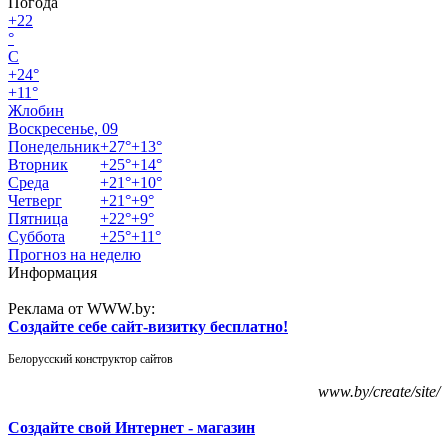
Погода
+
22
°
C
+
24°
+
11°
Жлобин
Воскресенье, 09
Понедельник
+
27°
+
13°
Вторник
+
25°
+
14°
Среда
+
21°
+
10°
Четверг
+
21°
+
9°
Пятница
+
22°
+
9°
Суббота
+
25°
+
11°
Прогноз на неделю
Информация
Реклама от WWW.by:
Создайте себе сайт-визитку бесплатно!
Белорусский конструктор сайтов
www.by/create/site/
Создайте свой Интернет - магазин