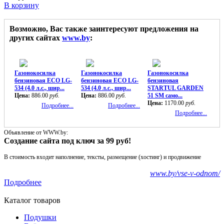
В корзину
Возможно, Вас также заинтересуют предложения на
других сайтах
www.by
:
Газонокосилка
Газонокосилка
Газонокосилка
бензиновая ECO LG-
бензиновая ECO LG-
бензиновая
534 (4.0 л.с., шир...
534 (4.0 л.с., шир...
STARTUL GARDEN
Цена:
886.00
руб.
Цена:
886.00
руб.
51 SM само...
Цена:
1170.00
руб.
Подробнее...
Подробнее...
Подробнее...
Объявление от WWW.by:
Создание сайта под ключ за 99 руб!
В стоимость входит наполнение, тексты, размещение (хостинг) и продвижение
www.by/vse-v-odnom/
Подробнее
Каталог товаров
Подушки