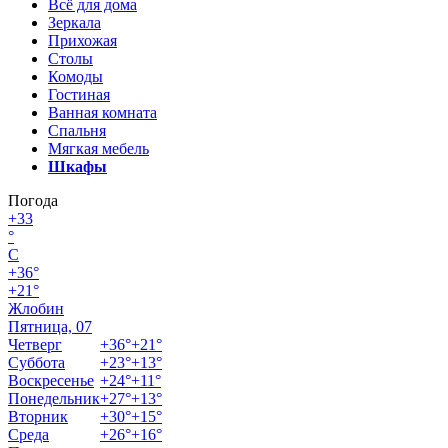
Всё для дома
Зеркала
Прихожая
Столы
Комоды
Гостиная
Ванная комната
Спальня
Мягкая мебель
Шкафы
Погода
+
33
°
C
+
36°
+
21°
Жлобин
Пятница, 07
Четверг
+
36°
+
21°
Суббота
+
23°
+
13°
Воскресенье
+
24°
+
11°
Понедельник
+
27°
+
13°
Вторник
+
30°
+
15°
Среда
+
26°
+
16°