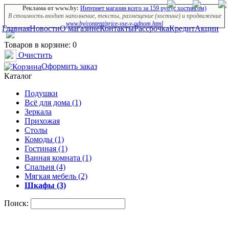
Реклама от www.by:
Интернет магазин всего за 159 руб (с хостингом)
В стоимость входит наполнение, тексты, размещение (хостинг) и продвижение
www.by/content/price-vse-v-odnom.html
Главная
Новости
О магазине
Контакты
Рассрочка
Кредит
Акции
Товаров в корзине: 0
Очистить
Оформить заказ
Каталог
Подушки
Всё для дома (1)
Зеркала
Прихожая
Столы
Комоды (1)
Гостиная (1)
Ванная комната (1)
Спальня (4)
Мягкая мебель (2)
Шкафы (3)
Поиск: