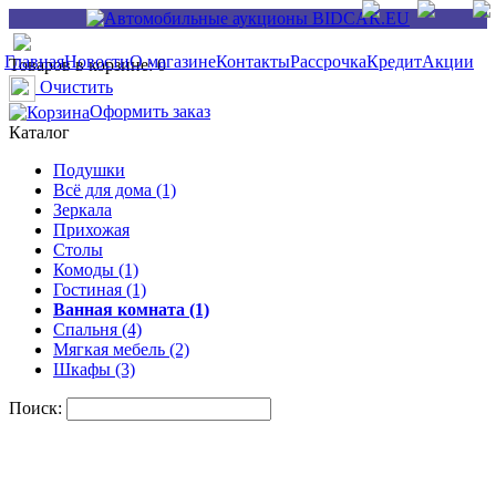
Главная
Новости
О магазине
Контакты
Рассрочка
Кредит
Акции
Товаров в корзине: 0
Очистить
Оформить заказ
Каталог
Подушки
Всё для дома (1)
Зеркала
Прихожая
Столы
Комоды (1)
Гостиная (1)
Ванная комната (1)
Спальня (4)
Мягкая мебель (2)
Шкафы (3)
Поиск: