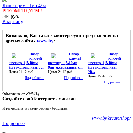
Люкс прима Тип 4/5а
РЕКОМЕНДУЕМ !
584
руб.
В корзину
Возможно, Вас также заинтересуют предложения на
других сайтах
www.by
:
Набор
Набор
Набор
ключей
ключей
ключей
шестигр. 1,5-10мм
шестигр. 1,5-10мм
шестигр. 1,5-10мм
9шт экстрадлинн. с ...
9шт экстрадлинн. с ...
9шт экстрадлинн.
Цена:
24.12
руб.
Цена:
24.12
руб.
PR...
Цена:
19.44
руб.
Подробнее...
Подробнее...
Подробнее...
Объявление от WWW.by:
Создайте свой Интернет - магазин
И размещайте тут свою рекламу бесплатно.
www.by/create/shop/
Подробнее