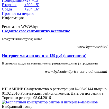
Понедельник
+
27°
+
13°
Вторник
+
30°
+
15°
Среда
+
26°
+
16°
Прогноз на неделю
Информация
Реклама от WWW.by:
Создайте себе сайт-визитку бесплатно!
Белорусский конструктор сайтов
www.by/create/site/
Интернет магазин всего за 159 руб (с хостингом)
В стоимость входит наполнение, тексты, размещение (хостинг) и продвижение
www.by/content/price-vse-v-odnom.html
ИП АМПИР Свидетельство о регистрации № 0549144 выдано
01.02.2016 Рогачевским райисполкомом. Дата регистрации в
Торговом реестре: 08.04.2016
Выбранный товар