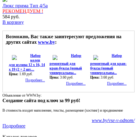
Люкс прима Тип 4/5а
РЕКОМЕНДУЕМ !
584
руб.
В корзину
Возможно, Вас также заинтересуют предложения на
других сайтах
www.by
:
Набор
Набор
Набор
колец
ремонтный для
ремонтный для кран-
для излива 12 х 16, 14
кран-буксы (новый
буксы (новый
х 19 (2 + 2 шт....
универсальны...
универсальны...
Цена:
1.69
руб.
Цена:
3.60
руб.
Цена:
3.60
руб.
Подробнее...
Подробнее...
Подробнее...
Объявление от WWW.by:
Создание сайта под ключ за 99 руб!
В стоимость входит наполнение, тексты, размещение (хостинг) и продвижение
www.by/vse-v-odnom/
Подробнее
Каталог товаров