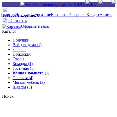
Главная
Новости
О магазине
Контакты
Рассрочка
Кредит
Акции
Товаров в корзине: 0
Очистить
Оформить заказ
Каталог
Подушки
Всё для дома (1)
Зеркала
Прихожая
Столы
Комоды (1)
Гостиная (1)
Ванная комната (1)
Спальня (4)
Мягкая мебель (2)
Шкафы (3)
Поиск: