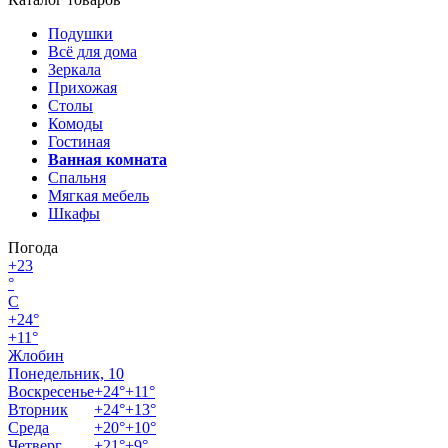
Подушки
Всё для дома
Зеркала
Прихожая
Столы
Комоды
Гостиная
Ванная комната
Спальня
Мягкая мебель
Шкафы
Погода
+
23
°
C
+
24°
+
11°
Жлобин
Понедельник, 10
Воскресенье
+
24°
+
11°
Вторник
+
24°
+
13°
Среда
+
20°
+
10°
Четверг
+
21°
+
9°