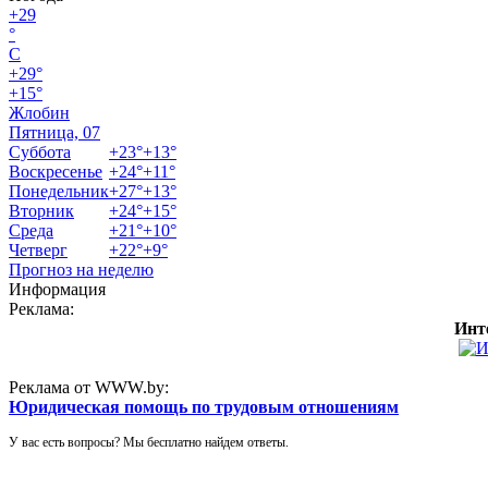
+
29
°
C
+
29°
+
15°
Жлобин
Пятница, 07
Суббота
+
23°
+
13°
Воскресенье
+
24°
+
11°
Понедельник
+
27°
+
13°
Вторник
+
24°
+
15°
Среда
+
21°
+
10°
Четверг
+
22°
+
9°
Прогноз на неделю
Информация
Реклама:
Инт
Реклама от WWW.by:
Юридическая помощь по трудовым отношениям
У вас есть вопросы? Мы бесплатно найдем ответы.