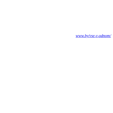
www.by/vse-v-odnom/