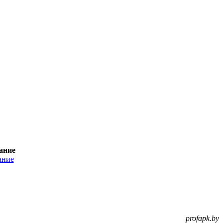
ание
profapk.by