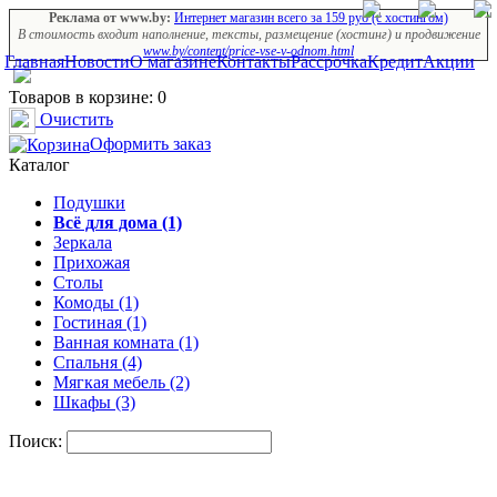
Реклама от www.by:
Интернет магазин всего за 159 руб (с хостингом)
В стоимость входит наполнение, тексты, размещение (хостинг) и продвижение
www.by/content/price-vse-v-odnom.html
Главная
Новости
О магазине
Контакты
Рассрочка
Кредит
Акции
Товаров в корзине: 0
Очистить
Оформить заказ
Каталог
Подушки
Всё для дома (1)
Зеркала
Прихожая
Столы
Комоды (1)
Гостиная (1)
Ванная комната (1)
Спальня (4)
Мягкая мебель (2)
Шкафы (3)
Поиск: