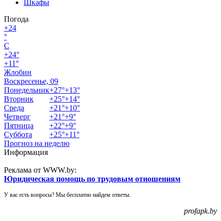
Шкафы
Погода
+
24
°
C
+
24°
+
11°
Жлобин
Воскресенье, 09
Понедельник
+
27°
+
13°
Вторник
+
25°
+
14°
Среда
+
21°
+
10°
Четверг
+
21°
+
9°
Пятница
+
22°
+
9°
Суббота
+
25°
+
11°
Прогноз на неделю
Информация
Реклама от WWW.by:
Юридическая помощь по трудовым отношениям
У вас есть вопросы? Мы бесплатно найдем ответы.
profapk.by