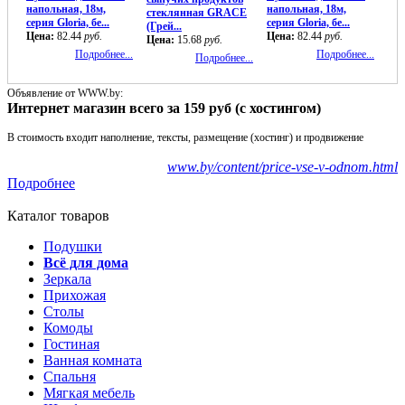
напольная, 18м,
напольная, 18м,
стеклянная GRACE
серия Gloria, бе...
серия Gloria, бе...
(Грей...
Цена:
82.44
руб.
Цена:
82.44
руб.
Цена:
15.68
руб.
Подробнее...
Подробнее...
Подробнее...
Объявление от WWW.by:
Интернет магазин всего за 159 руб (с хостингом)
В стоимость входит наполнение, тексты, размещение (хостинг) и продвижение
www.by/content/price-vse-v-odnom.html
Подробнее
Каталог товаров
Подушки
Всё для дома
Зеркала
Прихожая
Столы
Комоды
Гостиная
Ванная комната
Спальня
Мягкая мебель