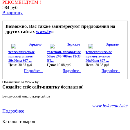
РЕКОМЕНДУЕМ !
584
руб.
В корзину
Возможно, Вас также заинтересуют предложения на
других сайтах
www.by
:
Зеркало
Зеркало
Зеркало
телескопическое
телескоп. поворотное
телескопическое
прямоугольное
50мм 240-700мм PRO
прямоугольное
50х90мм 307-...
ST...
50х90мм 307-...
Цена:
30.35
руб.
Цена:
10.08
руб.
Цена:
30.35
руб.
Подробнее...
Подробнее...
Подробнее...
Объявление от WWW.by:
Создайте себе сайт-визитку бесплатно!
Белорусский конструктор сайтов
www.by/create/site/
Подробнее
Каталог товаров