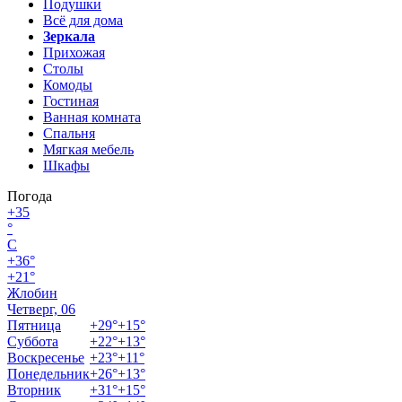
Подушки
Всё для дома
Зеркала
Прихожая
Столы
Комоды
Гостиная
Ванная комната
Спальня
Мягкая мебель
Шкафы
Погода
+
35
°
C
+
36°
+
21°
Жлобин
Четверг, 06
Пятница
+
29°
+
15°
Суббота
+
22°
+
13°
Воскресенье
+
23°
+
11°
Понедельник
+
26°
+
13°
Вторник
+
31°
+
15°