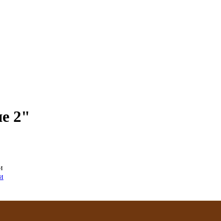
е 2"
и
и