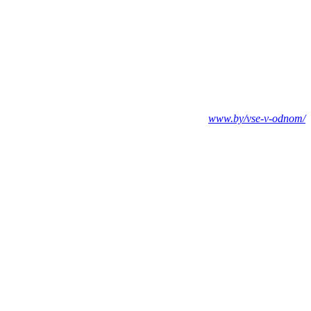
www.by/vse-v-odnom/