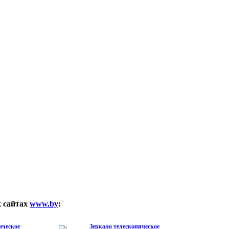
х сайтах
www.by
:
ическое
Зеркало телескопическое