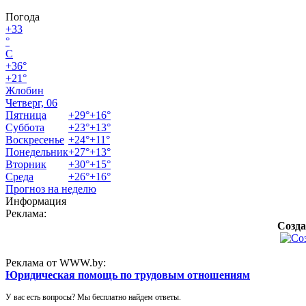
Погода
+
33
°
C
+
36°
+
21°
Жлобин
Четверг, 06
Пятница
+
29°
+
16°
Суббота
+
23°
+
13°
Воскресенье
+
24°
+
11°
Понедельник
+
27°
+
13°
Вторник
+
30°
+
15°
Среда
+
26°
+
16°
Прогноз на неделю
Информация
Реклама:
Созда
Реклама от WWW.by:
Юридическая помощь по трудовым отношениям
У вас есть вопросы? Мы бесплатно найдем ответы.